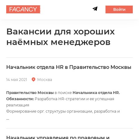
Войти
Вакансии для хороших
наёмных менеджеров
Начальник отдела HR в Правительство Москвы
14 мая 2021
Москва
Правительство Москвы
в поиске
Начальника отдела HR.
Обязанности:
Разработка HR-стратегии и ее успешная
реализация
Формирование орг. структуры организации, разработка и
внедрение бизнес-процессов Организация надлежащей
...
системы кадрового учета
Разработка и реализация мероприятий по работе с персоналом
с применением современных методов и технологий управления
Начальник управления по правовым и