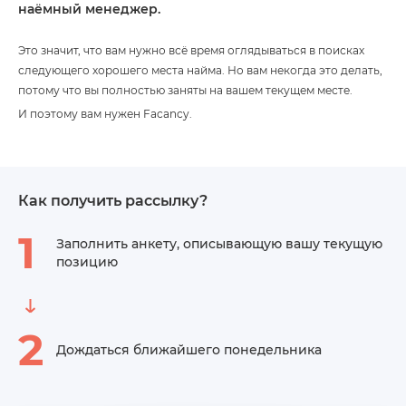
наёмный менеджер.
имеете опыт взаимодействия с медиапорталами, в том
числе зарубежными
Это значит, что вам нужно всё время оглядываться в поисках
Способны организовывать работу подрядчиков и
следующего хорошего места найма. Но вам некогда это делать,
агентств по созданию контента
Понимаете юридические нюансы подготовки текстов
потому что вы полностью заняты на вашем текущем месте.
Уверенно владеете английским языком — для деловой
И поэтому вам нужен Facancy.
переписки, создания контента и устного общения
Компания предлагает:
Здоровье: расширенная медицинская страховка
начинает работать с первого месяца в Яндексе. В неё
входят стоматология, ежегодные чекапы, неотложная
Как получить рассылку?
помощь за рубежом, лечение критических
1
заболеваний, в том числе онкологии, и страхование от
Заполнить анкету, описывающую вашу текущую
несчастных случаев. А также психотерапия в офисе
позицию
или онлайн-сервисах, лазерная коррекция зрения
через год работы, ведение беременности и роды —
через два года работы, страховка для родственников
по системе 80/20 (компания оплачивает 80%
2
стоимости ДМС для детей и супругов, вы — остальные
Дождаться ближайшего понедельника
20%)
Рост и развитие: в Яндексе есть всё, чтобы постоянно
развиваться и учиться новому: внутренняя