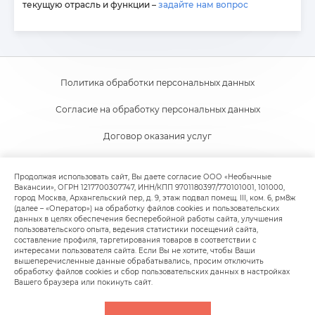
текущую отрасль и функции –
задайте нам вопрос
Политика обработки персональных данных
Согласие на обработку персональных данных
Договор оказания услуг
Согласие на получение новостной и рекламной рассылки
Продолжая использовать сайт, Вы даете согласие ООО «Необычные
Вакансии», ОГРН 1217700307747, ИНН/КПП 9701180397/770101001, 101000,
Пользовательское соглашение
город Москва, Архангельский пер, д. 9, этаж подвал помещ. III, ком. 6, рм8ж
(далее – «Оператор») на обработку файлов cookies и пользовательских
Политика обработки файлов cookie
данных в целях обеспечения бесперебойной работы сайта, улучшения
пользовательского опыта, ведения статистики посещений сайта,
составление профиля, таргетирования товаров в соответствии с
интересами пользователя сайта. Если Вы не хотите, чтобы Ваши
вышеперечисленные данные обрабатывались, просим отключить
обработку файлов cookies и сбор пользовательских данных в настройках
Вашего браузера или покинуть сайт.
© 2020-
2026
Facancy (ООО "Необычные вакансии"),