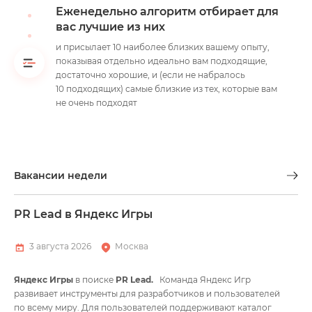
Еженедельно алгоритм отбирает для
вас лучшие из них
и присылает 10 наиболее близких вашему опыту,
показывая отдельно идеально вам подходящие,
достаточно хорошие, и (если не набралось
10 подходящих) самые близкие из тех, которые вам
не очень подходят
Вакансии недели
PR Lead в Яндекс Игры
HR
ПО
3 августа 2026
Москва
д
Яндекс Игры
в поиске
PR Lead.
Команда Яндекс Игр
развивает инструменты для разработчиков и пользователей
по всему миру. Для пользователей поддерживают каталог