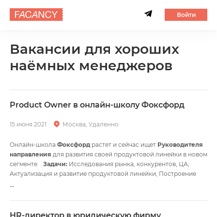
Войти
Вакансии для хороших
наёмных менеджеров
Product Owner в онлайн-школу Фоксфорд
15 июня 2021
Москва, Удаленно
Онлайн-школа
Фоксфорд
растет и сейчас ищет
Руководителя
направления
для развития своей продуктовой линейки в новом
сегменте.
Задачи:
Исследования рынка, конкурентов, ЦА;
Актуализация и развитие продуктовой линейки; Построение
коммуникации с сегментом в целом; Формирование
...
сбалансированного портфеля проектов, расчет P&L, бизнес-
стратегия.
Что хотят видеть у успешного кандидата:
Мышление в категориях цифр и денег: вам интересно
HR-директор в юридическую фирму