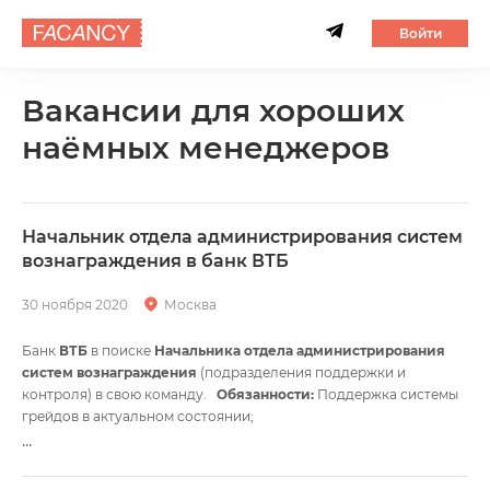
Войти
Вакансии для хороших
наёмных менеджеров
Начальник отдела администрирования систем
вознаграждения в банк ВТБ
30 ноября 2020
Москва
Банк
ВТБ
в поиске
Начальника отдела администрирования
систем вознаграждения
(подразделения поддержки и
контроля) в свою команду.
Обязанности:
Поддержка системы
грейдов в актуальном состоянии;
Оценка новых должностей;
...
Участие в разработке и внедрении мотивационных программ;
Сопровождение процессов годового и проектного