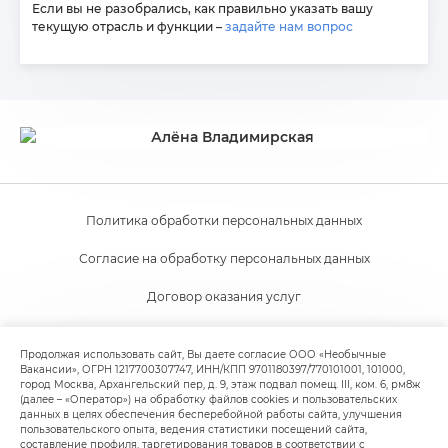
Если вы не разобрались, как правильно указать вашу
текущую отрасль и функции –
задайте нам вопрос
Политика обработки персональных данных
Согласие на обработку персональных данных
Договор оказания услуг
Согласие на получение новостной и рекламной рассылки
Продолжая использовать сайт, Вы даете согласие ООО «Необычные
Вакансии», ОГРН 1217700307747, ИНН/КПП 9701180397/770101001, 101000,
Пользовательское соглашение
город Москва, Архангельский пер, д. 9, этаж подвал помещ. III, ком. 6, рм8ж
(далее – «Оператор») на обработку файлов cookies и пользовательских
Политика обработки файлов cookie
данных в целях обеспечения бесперебойной работы сайта, улучшения
пользовательского опыта, ведения статистики посещений сайта,
составление профиля, таргетирования товаров в соответствии с