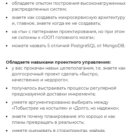
обладаете опытом построения высоконагруженных
распределенных систем;
знаете как создавать микросервисную архитектуру
и, главное, знаете когда ее не создавать;
на «ты» с паттернами проектирования, но при этом
не склонны к «ООП головного мозга»;
можете назвать 5 отличий PostgreSQL от MongoDB.
Обладаете навыками проектного управления:
у вас прокачан навык целеполагания, т.е. знаете как
долгосрочный проект сделать «быстро,
качественно и недорого»;
получалось выстраивать процессы регулярной
предсказуемой доставки инкремента;
умеете аргументированно выбирать между
«Побыстрее на костылях» и «Долго, но надежно»;
знаете почему планирование это хорошо и как
планы превращать в реальность;
умеете оценивать в сторипоинтах, майках,