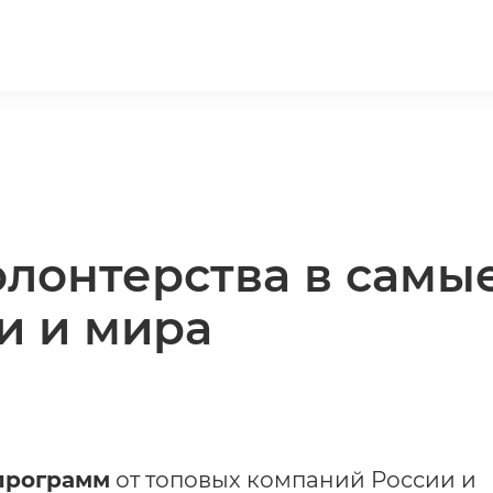
олонтерства в самы
и и мира
программ
от топовых компаний России и