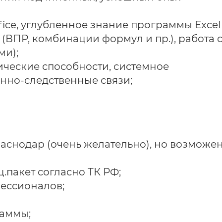
ice, углубленное знание программы Excel
(ВПР, комбинации формул и пр.), работа 
ми);
ические способности, системное
нно-следственные связи;
раснодар (очень желательно), но возможе
.пакет согласно ТК РФ;
фессионалов;
аммы;