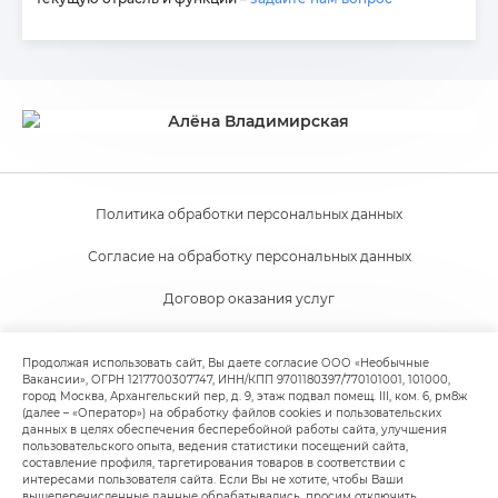
Политика обработки персональных данных
Согласие на обработку персональных данных
Договор оказания услуг
Согласие на получение новостной и рекламной рассылки
Продолжая использовать сайт, Вы даете согласие ООО «Необычные
Вакансии», ОГРН 1217700307747, ИНН/КПП 9701180397/770101001, 101000,
Пользовательское соглашение
город Москва, Архангельский пер, д. 9, этаж подвал помещ. III, ком. 6, рм8ж
(далее – «Оператор») на обработку файлов cookies и пользовательских
Политика обработки файлов cookie
данных в целях обеспечения бесперебойной работы сайта, улучшения
пользовательского опыта, ведения статистики посещений сайта,
составление профиля, таргетирования товаров в соответствии с
интересами пользователя сайта. Если Вы не хотите, чтобы Ваши
вышеперечисленные данные обрабатывались, просим отключить