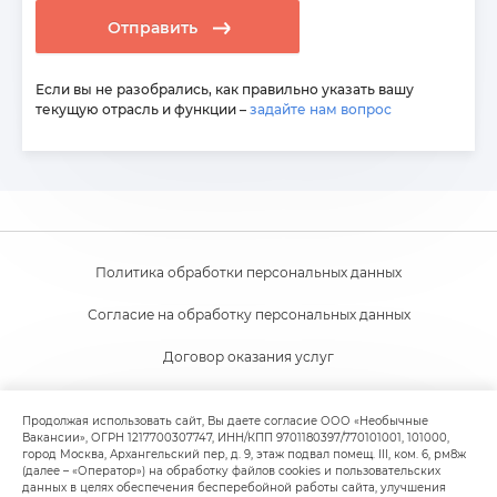
Отправить
Если вы не разобрались, как правильно указать вашу
текущую отрасль и функции –
задайте нам вопрос
Политика обработки персональных данных
Согласие на обработку персональных данных
Договор оказания услуг
Согласие на получение новостной и рекламной рассылки
Продолжая использовать сайт, Вы даете согласие ООО «Необычные
Вакансии», ОГРН 1217700307747, ИНН/КПП 9701180397/770101001, 101000,
Пользовательское соглашение
город Москва, Архангельский пер, д. 9, этаж подвал помещ. III, ком. 6, рм8ж
(далее – «Оператор») на обработку файлов cookies и пользовательских
Политика обработки файлов cookie
данных в целях обеспечения бесперебойной работы сайта, улучшения