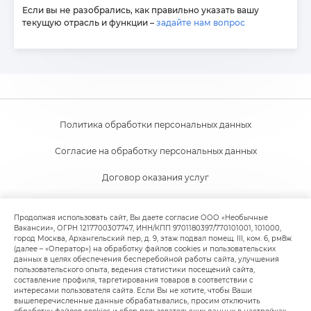
Если вы не разобрались, как правильно указать вашу
текущую отрасль и функции –
задайте нам вопрос
Политика обработки персональных данных
Согласие на обработку персональных данных
Договор оказания услуг
Согласие на получение новостной и рекламной рассылки
Продолжая использовать сайт, Вы даете согласие ООО «Необычные
Вакансии», ОГРН 1217700307747, ИНН/КПП 9701180397/770101001, 101000,
Пользовательское соглашение
город Москва, Архангельский пер, д. 9, этаж подвал помещ. III, ком. 6, рм8ж
(далее – «Оператор») на обработку файлов cookies и пользовательских
Политика обработки файлов cookie
данных в целях обеспечения бесперебойной работы сайта, улучшения
пользовательского опыта, ведения статистики посещений сайта,
составление профиля, таргетирования товаров в соответствии с
интересами пользователя сайта. Если Вы не хотите, чтобы Ваши
вышеперечисленные данные обрабатывались, просим отключить