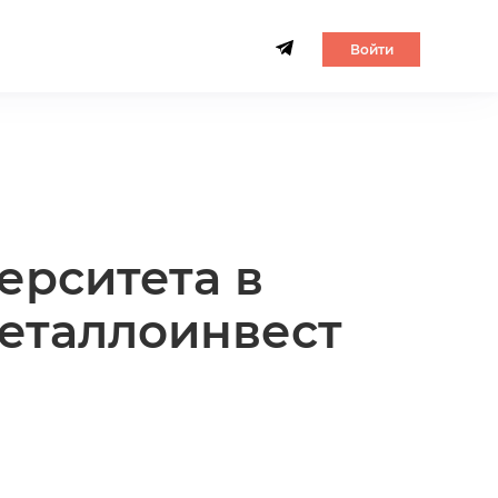
Войти
ерситета в
еталлоинвест