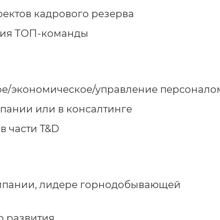
ектов кадрового резерва
тия ТОП-команды
ое/экономическое/управление персонало
пании или в консалтинге
в части T&D
омпании, лидере горнодобывающей
о развития