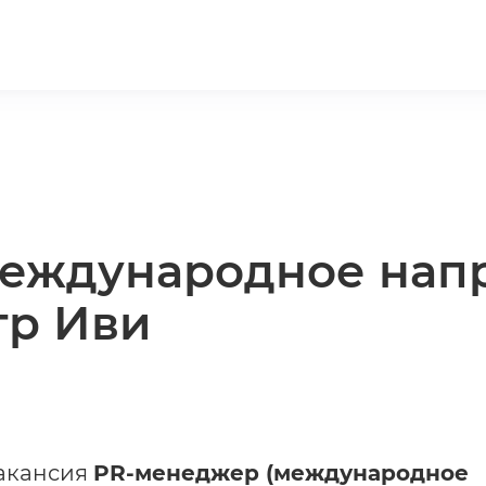
еждународное напр
тр Иви
вакансия
PR-менеджер (международное