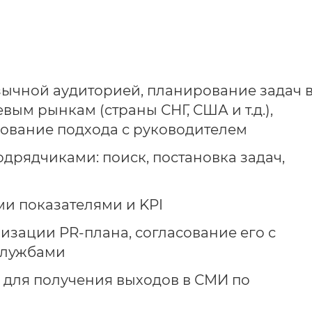
язычной аудиторией, планирование задач 
ым рынкам (страны СНГ, США и т.д.),
сование подхода с руководителем
дрядчиками: поиск, постановка задач,
и показателями и KPI
зации PR-плана, согласование его с
службами
 для получения выходов в СМИ по