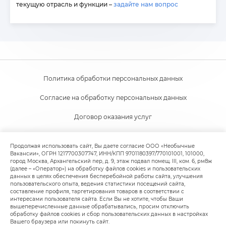
текущую отрасль и функции –
задайте нам вопрос
Политика обработки персональных данных
Согласие на обработку персональных данных
Договор оказания услуг
Согласие на получение новостной и рекламной рассылки
Продолжая использовать сайт, Вы даете согласие ООО «Необычные
Вакансии», ОГРН 1217700307747, ИНН/КПП 9701180397/770101001, 101000,
Пользовательское соглашение
город Москва, Архангельский пер, д. 9, этаж подвал помещ. III, ком. 6, рм8ж
(далее – «Оператор») на обработку файлов cookies и пользовательских
Политика обработки файлов cookie
данных в целях обеспечения бесперебойной работы сайта, улучшения
пользовательского опыта, ведения статистики посещений сайта,
составление профиля, таргетирования товаров в соответствии с
интересами пользователя сайта. Если Вы не хотите, чтобы Ваши
вышеперечисленные данные обрабатывались, просим отключить
обработку файлов cookies и сбор пользовательских данных в настройках
Вашего браузера или покинуть сайт.