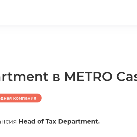
artment в METRO Cas
дная компания
ансия
Head of Tax Department.