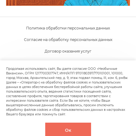
Политика обработки персональных данных
Согласие на обработку персональных данных
Договор оказания услуг
Согласие на получение новостной и рекламной рассылки
Продолжая использовать сайт, Вы даете согласие ООО «Необычные
Вакансии», ОГРН 1217700307747, ИНН/КПП 9701180397/770101001, 101000,
Пользовательское соглашение
город Москва, Архангельский пер, д. 9, этаж подвал помещ. III, ком. 6, рм8ж
(далее – «Оператор») на обработку файлов cookies и пользовательских
Политика обработки файлов cookie
данных в целях обеспечения бесперебойной работы сайта, улучшения
пользовательского опыта, ведения статистики посещений сайта,
составление профиля, таргетирования товаров в соответствии с
интересами пользователя сайта. Если Вы не хотите, чтобы Ваши
вышеперечисленные данные обрабатывались, просим отключить
обработку файлов cookies и сбор пользовательских данных в настройках
Вашего браузера или покинуть сайт.
© 2020-
2026
Facancy (ООО "Необычные вакансии"),
Ок
Все права защищены.