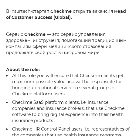
В insurtech-cтартап
Checkme
открыта вакансия
Head
of Customer Success (Global).
Сервис
Checkme
— это сервис управления
здоровьем, инструмент, помогающий традиционным
компаниям сферы медицинского страхования
продолжать свой рост в цифровом мире.
About the role:
At this role you will ensure that Checkme clients get
maximum possible value and will be responsible for
bringing exceptional service to several groups of
Checkme platform users:
Checkme SaaS platform clients, i.e. insurance
companies and insurance brokers, that use Checkme
software to bring digital experience into their health
insurance products
Checkme HR Control Panel users, i.e. representatives of
the companies that use health insurance programs