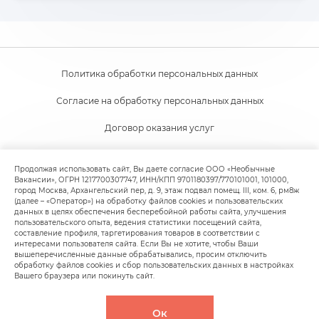
Политика обработки персональных данных
Согласие на обработку персональных данных
Договор оказания услуг
Согласие на получение новостной и рекламной рассылки
Продолжая использовать сайт, Вы даете согласие ООО «Необычные
Вакансии», ОГРН 1217700307747, ИНН/КПП 9701180397/770101001, 101000,
Пользовательское соглашение
город Москва, Архангельский пер, д. 9, этаж подвал помещ. III, ком. 6, рм8ж
(далее – «Оператор») на обработку файлов cookies и пользовательских
Политика обработки файлов cookie
данных в целях обеспечения бесперебойной работы сайта, улучшения
пользовательского опыта, ведения статистики посещений сайта,
составление профиля, таргетирования товаров в соответствии с
интересами пользователя сайта. Если Вы не хотите, чтобы Ваши
вышеперечисленные данные обрабатывались, просим отключить
обработку файлов cookies и сбор пользовательских данных в настройках
Вашего браузера или покинуть сайт.
© 2020-
2026
Facancy (ООО "Необычные вакансии"),
Ок
Все права защищены.