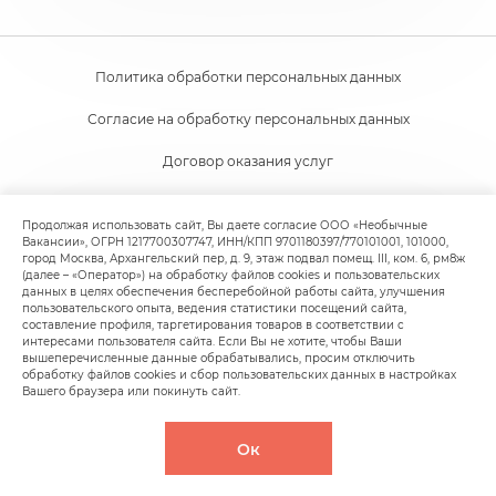
Политика обработки персональных данных
Согласие на обработку персональных данных
Договор оказания услуг
Согласие на получение новостной и рекламной рассылки
Продолжая использовать сайт, Вы даете согласие ООО «Необычные
Вакансии», ОГРН 1217700307747, ИНН/КПП 9701180397/770101001, 101000,
Пользовательское соглашение
город Москва, Архангельский пер, д. 9, этаж подвал помещ. III, ком. 6, рм8ж
(далее – «Оператор») на обработку файлов cookies и пользовательских
Политика обработки файлов cookie
данных в целях обеспечения бесперебойной работы сайта, улучшения
пользовательского опыта, ведения статистики посещений сайта,
составление профиля, таргетирования товаров в соответствии с
интересами пользователя сайта. Если Вы не хотите, чтобы Ваши
вышеперечисленные данные обрабатывались, просим отключить
обработку файлов cookies и сбор пользовательских данных в настройках
Вашего браузера или покинуть сайт.
© 2020-
2026
Facancy (ООО "Необычные вакансии"),
Ок
Все права защищены.