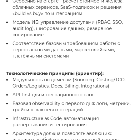
Особенно на старте - расчет стоимости железа,
облачных сервисов, SaaS-подписок и решения
«build vs buy» по интеграциям
Модель ИБ: управление доступами (RBAC, SSO,
audit log), шифрование данных, резервное
копирование
Соответствие базовым требованиям работы с
персональными данными, маркетплейсами,
платёжными системами
Технологические принципы (ориентир):
Модульность по доменам (Sourcing, Costing/TCO,
Orders/Logistics, Docs, Billing, Integrations)
API-first для интеграционного слоя
Базовая observability с первого дня: логи, метрики,
трейсинг ключевых операций
Infrastructure as Code, автоматизация
развёртывания и тестирования
Архитектура должна позволять эволюцию:
вытащить любой модуль в отдельный сервис,