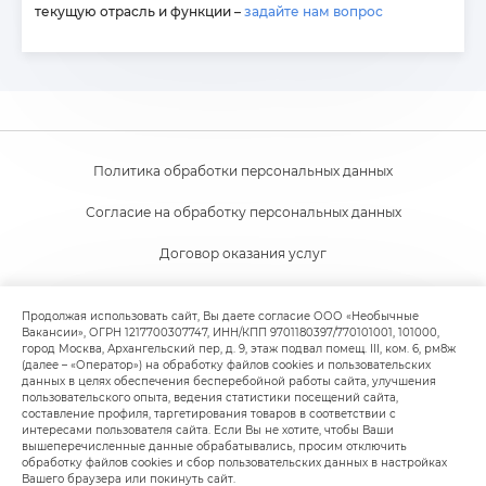
текущую отрасль и функции –
задайте нам вопрос
Политика обработки персональных данных
Согласие на обработку персональных данных
Договор оказания услуг
Согласие на получение новостной и рекламной рассылки
Продолжая использовать сайт, Вы даете согласие ООО «Необычные
Вакансии», ОГРН 1217700307747, ИНН/КПП 9701180397/770101001, 101000,
Пользовательское соглашение
город Москва, Архангельский пер, д. 9, этаж подвал помещ. III, ком. 6, рм8ж
(далее – «Оператор») на обработку файлов cookies и пользовательских
Политика обработки файлов cookie
данных в целях обеспечения бесперебойной работы сайта, улучшения
пользовательского опыта, ведения статистики посещений сайта,
составление профиля, таргетирования товаров в соответствии с
интересами пользователя сайта. Если Вы не хотите, чтобы Ваши
вышеперечисленные данные обрабатывались, просим отключить
обработку файлов cookies и сбор пользовательских данных в настройках
Вашего браузера или покинуть сайт.