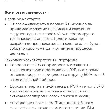
Зоны ответственности:
Hands-on на старте:
От вас ожидают, что в первые 3-6 месяцев вы
принимаете участие в написании ключевых
модулей, сделаете code review и сформируете
технические стандарты. Делегирование
разработки предполагается после того, как будет
собрано ядро команды и отлажены процессы
деливери
Технологическая стратегия и портфель:
Совместно с СРО сформировать и защитить
технологическую стратегию для B2B-платформы
оптовых продаж с прицелом на выручку 500+ млн ₽
в год и дальнейший рост.
Дорожная карта на 12–24 месяца: MVP → пилот с 5–10
клиентами → масштабирование до десятков
активных селлеров и сотен заказов в месяц
Управление портфелем IT-инициатив: баланс
между фичами, техдолгом, интеграциями, BI и