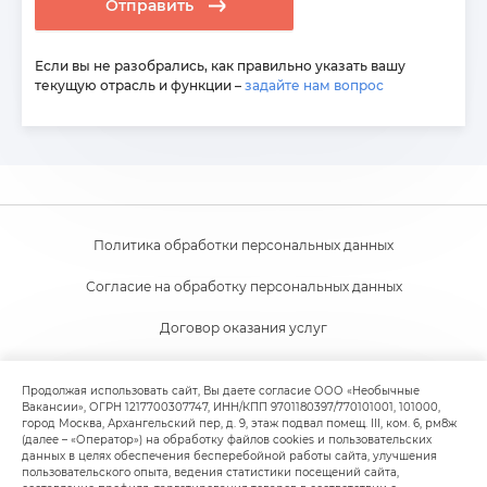
Отправить
Если вы не разобрались, как правильно указать вашу
текущую отрасль и функции –
задайте нам вопрос
Политика обработки персональных данных
Согласие на обработку персональных данных
Договор оказания услуг
Согласие на получение новостной и рекламной рассылки
Продолжая использовать сайт, Вы даете согласие ООО «Необычные
Вакансии», ОГРН 1217700307747, ИНН/КПП 9701180397/770101001, 101000,
Пользовательское соглашение
город Москва, Архангельский пер, д. 9, этаж подвал помещ. III, ком. 6, рм8ж
(далее – «Оператор») на обработку файлов cookies и пользовательских
Политика обработки файлов cookie
данных в целях обеспечения бесперебойной работы сайта, улучшения
пользовательского опыта, ведения статистики посещений сайта,